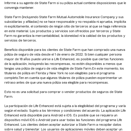
Informe a su agente de State Farm si su póliza actual contiene disposiciones que le
convenga mantener.
State Farm (incluyendo State Farm Mutual Automobile Insurance Company y sus
subsidiarias y afiliadas) no se hace responsable y no respalda ni aprueba, implícita
ni explícitamente, el contenido de ningún sitio de terceros al que se haga referencia
en este material. Los productos y servicios son ofrecidos por terceros y State
Farm no garantiza la mercantabilidad, la idoneidad ni la calidad de los productos y
servicios de terceros.
Beneficio disponible para los clientes de State Farm que han comprado una nueva
póliza de seguro de vida desde el 1 de enero de 2022. Si bien cualquier persona
mayor de 18 años puede unirse a Life Enhanced, es posible que ciertas funciones
de la aplicación, incluyendo las recompensas, no estén disponibles a menos que
tengas una póliza de seguro de vida elegible de State Farm.En este momento, los
titulares de póliza en Florida y New York no son elegibles para el programa
completo.Ten en cuenta que algunos titulares de póliza pueden experimentar un
retraso antes de que una nueva póliza sea elegible para recompensas.
Esto no es una solicitud para comprar o vender productos de seguros de State
Farm.
La participación de Life Enhanced está sujeta a la elegibilidad del programa y varía
según el estado. Sujeto a los términos y condiciones del acuerdo. La aplicación Life
Enhanced está disponible para Android e iOS. Es posible que se requiera un
dispositivo móvil iOS o Android para usar todas las funciones del programa Life
Enhanced. Los clientes deben aceptar autorizar a State Farm a recopilar datos
sobre salud y bienestar. Los usuarios de aplicaciones móviles deben aceptar un