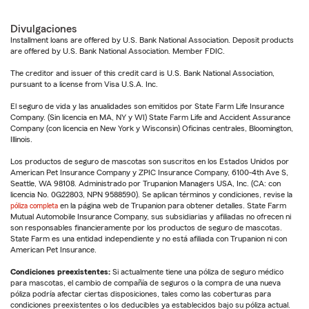
Divulgaciones
Installment loans are offered by U.S. Bank National Association. Deposit products
are offered by U.S. Bank National Association. Member FDIC.
The creditor and issuer of this credit card is U.S. Bank National Association,
pursuant to a license from Visa U.S.A. Inc.
El seguro de vida y las anualidades son emitidos por State Farm Life Insurance
Company. (Sin licencia en MA, NY y WI) State Farm Life and Accident Assurance
Company (con licencia en New York y Wisconsin) Oficinas centrales, Bloomington,
Illinois.
Los productos de seguro de mascotas son suscritos en los Estados Unidos por
American Pet Insurance Company y ZPIC Insurance Company, 6100-4th Ave S,
Seattle, WA 98108. Administrado por Trupanion Managers USA, Inc. (CA: con
licencia No. 0G22803, NPN 9588590). Se aplican términos y condiciones, revise la
póliza completa
en la página web de Trupanion para obtener detalles. State Farm
Mutual Automobile Insurance Company, sus subsidiarias y afiliadas no ofrecen ni
son responsables financieramente por los productos de seguro de mascotas.
State Farm es una entidad independiente y no está afiliada con Trupanion ni con
American Pet Insurance.
Condiciones preexistentes:
Si actualmente tiene una póliza de seguro médico
para mascotas, el cambio de compañía de seguros o la compra de una nueva
póliza podría afectar ciertas disposiciones, tales como las coberturas para
condiciones preexistentes o los deducibles ya establecidos bajo su póliza actual.