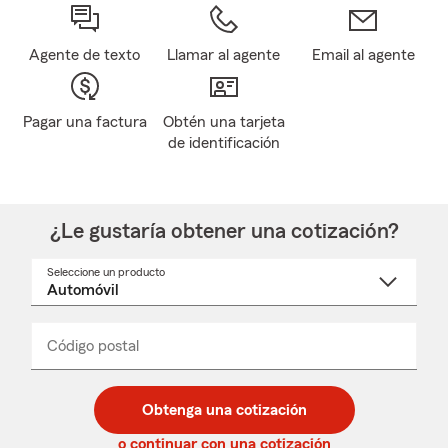
Agente de texto
Llamar al agente
Email al agente
Pagar una factura
Obtén una tarjeta
de identificación
¿Le gustaría obtener una cotización?
Seleccione un producto
Seleccione
un
nombre
de
producto
del
Código postal
Ingresa
Ingresa
_____
menú
un
un
desplegable
código
código
postal
postal
Obtenga una cotización
de
de
5
5
o continuar con una cotización