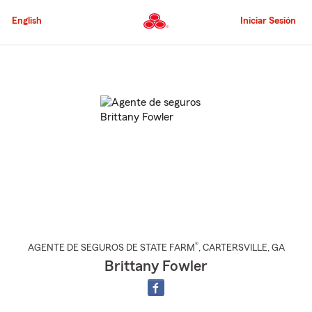
Pasar
al
English
Iniciar Sesión
contenido
principal
Comienzo
del
contenido
principal
®
AGENTE DE SEGUROS DE STATE FARM
,
CARTERSVILLE
, GA
Brittany Fowler