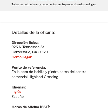
dígitos
dígitos
Todas las cotizaciones y documentos serán proporcionados en inglés.
Detalles de la oficina:
Dirección física:
926 N Tennessee St
Cartersville
,
GA
30120
Cómo llegar
Punto de referencia:
En la casa de ladrillo y piedra cerca del centro
comercial Highland Crossing
Idiomas:
Inglés
Español
Horas de oficina (
EST
):